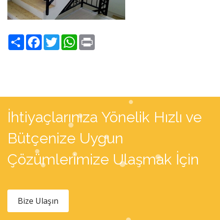
Share
Facebook
Twitter
WhatsApp
Print
İhtiyaçlarınıza Yönelik Hızlı ve
Bütçenize Uygun
Çözümlerimize Ulaşmak İçin
Bize Ulaşın