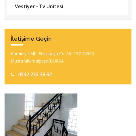
Vestiyer - Tv Ünitesi
İletişime Geçin
Hamidiye Mh. Fevzipaşa Cd. No:137 16500
Mustafakemalpaşa/BURSA
0532 233 38 92